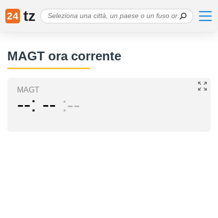
tz
24
MAGT ora corrente
MAGT
--
--
--