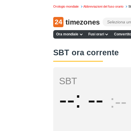
Orologio mondiale
Abbreviazioni del fuso orario
S
24
timezones
Ora mondiale
Fusi orari
Convertito
SBT ora corrente
SBT
--
--
--