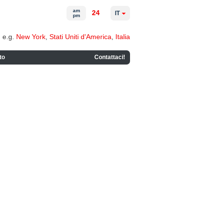
am
24
IT
pm
e.g.
New York
,
Stati Uniti d'America
,
Italia
to
Contattaci!