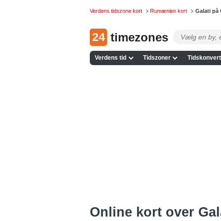
Verdens tidszone kort
Rumænien kort
Galati på
24
timezones
Verdens tid
Tidszoner
Tidskonvert
Online kort over Gala