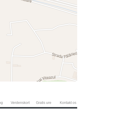
og
Verdenskort
Gratis ure
Kontakt os