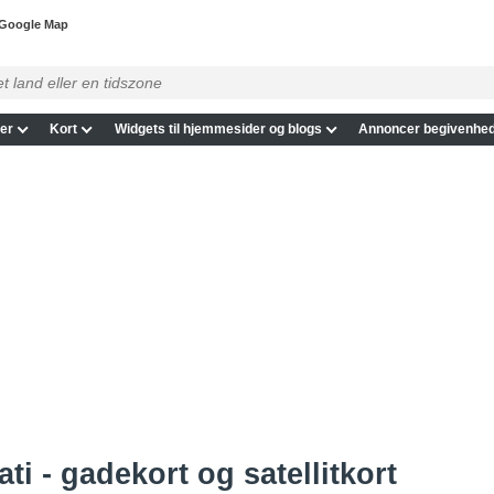
 Google Map
er
Kort
Widgets til hjemmesider og blogs
Annoncer begivenhed
ti - gadekort og satellitkort