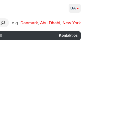
DA
e.g.
Danmark
,
Abu Dhabi
,
New York
!
Kontakt os