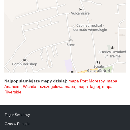
Najpopularniejsze mapy dzisiaj:
mapa Port Moresby
,
mapa
Anaheim
,
Wichita - szczegółowa mapa
,
mapa Tajpej
,
mapa
Riverside
Zegar Światowy
Czas w Europie