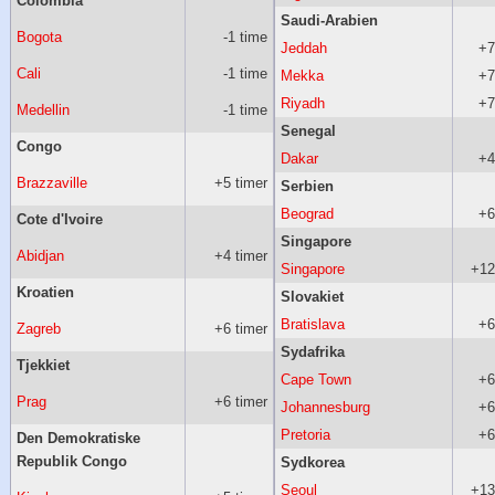
Colombia
Saudi-Arabien
Bogota
-1 time
Jeddah
+7
Cali
-1 time
Mekka
+7
Riyadh
+7
Medellin
-1 time
Senegal
Congo
Dakar
+4
Brazzaville
+5 timer
Serbien
Beograd
+6
Cote d'Ivoire
Singapore
Abidjan
+4 timer
Singapore
+12
Kroatien
Slovakiet
Bratislava
+6
Zagreb
+6 timer
Sydafrika
Tjekkiet
Cape Town
+6
Prag
+6 timer
Johannesburg
+6
Pretoria
+6
Den Demokratiske
Republik Congo
Sydkorea
Seoul
+13