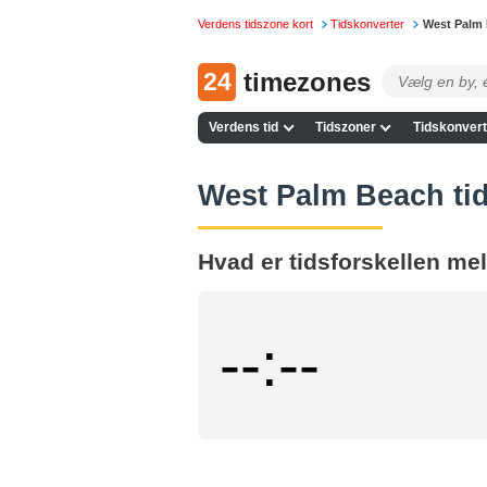
Verdens tidszone kort
Tidskonverter
West Palm 
24
timezones
Verdens tid
Tidszoner
Tidskonvert
West Palm Beach tid
Hvad er tidsforskellen me
--:--