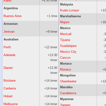
Kabul
+8:30 timer
Malaysia
Argentina
Kuala Lumpur
+12
Buenos Aires
+1 time
Marshalløerne
Majuro
+16
Armenien
Mexico
Jerevan
+8 timer
Mexicali
-
Australien
Tijuana
-
Guadalajara
-
Perth
+12 timer
Mexico City
-
Adelaide
+13:30
Cancun
-
timer
Monaco
Darwin
+13:30
Monaco
+6
timer
Mongolien
Brisbane
+14 timer
Ulaanbaatar
+12
Marokko
Canberra
+14 timer
Casablanca
+5
Hobart
+14 timer
Myanmar
Melbourne
+14 timer
Yangon
+