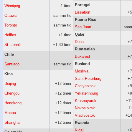
Portugal
Winnipeg
-1 time
Lissabon
+5
Ottawa
samme tid
Puerto Rico
Toronto
samme tid
San Juan
samm
Qatar
Halifax
+1 time
Doha
+7
St. John's
+1:30 time
Rumænien
Chile
Bukarest
+7
Rusland
Santiago
samme tid
Moskva
+7
Kina
Saint-Peterburg
+7
Beijing
+12 timer
Chelyabinsk
+9
Chengdu
+12 timer
Yekaterinburg
+9
Krasnoyarsk
+11
Hongkong
+12 timer
Novosibirsk
+11
Macau
+12 timer
Vladivostok
+14
Shanghai
+12 timer
Rwanda
Kigali
+6