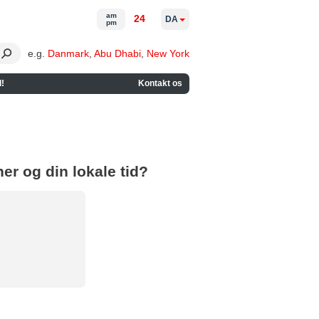
am
24
DA
pm
e.g.
Danmark
,
Abu Dhabi
,
New York
!
Kontakt os
er og din lokale tid?