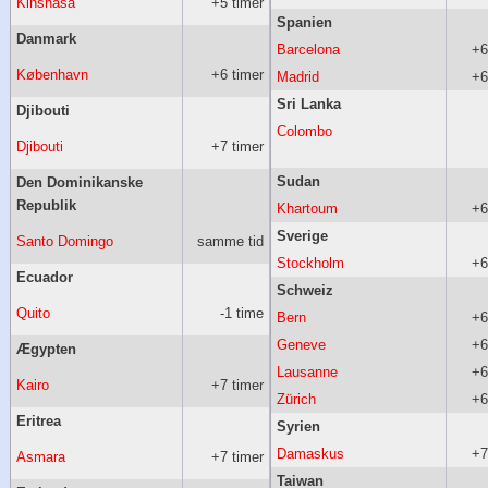
Kinshasa
+5 timer
Spanien
Danmark
Barcelona
+6
København
+6 timer
Madrid
+6
Sri Lanka
Djibouti
Colombo
Djibouti
+7 timer
Sudan
Den Dominikanske
Republik
Khartoum
+6
Sverige
Santo Domingo
samme tid
Stockholm
+6
Ecuador
Schweiz
Quito
-1 time
Bern
+6
Geneve
+6
Ægypten
Lausanne
+6
Kairo
+7 timer
Zürich
+6
Eritrea
Syrien
Damaskus
+7
Asmara
+7 timer
Taiwan