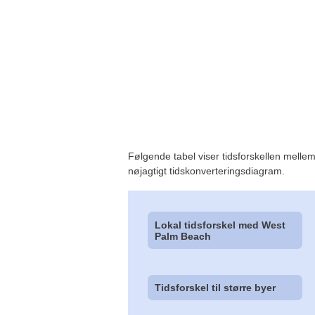
Følgende tabel viser tidsforskellen mellem
nøjagtigt tidskonverteringsdiagram.
Lokal tidsforskel med West
Palm Beach
Tidsforskel til større byer