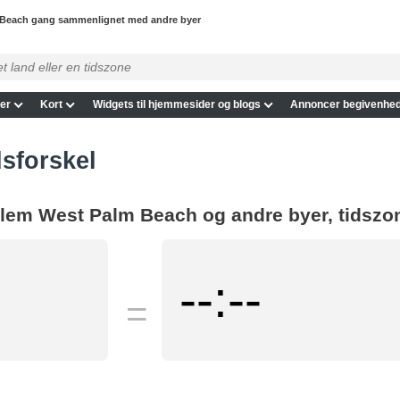
Beach gang sammenlignet med andre byer
er
Kort
Widgets til hjemmesider og blogs
Annoncer begivenhed
sforskel
llem West Palm Beach og andre byer, tidszon
--:--
=