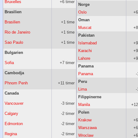
Bruxelles
+6 timer
Norge
Brasilien
Oslo
+6
Oman
Brasilien
+1 time
Muscat
+8
Rio de Janeiro
+1 time
Pakistan
Sao Paulo
+1 time
Islamabad
+9
Karachi
+9
Bulgarien
Lahore
+9
Sofia
+7 timer
Panama
Cambodja
Panama
-
Peru
Phnom Penh
+11 timer
Lima
-
Canada
Filippinerne
Vancouver
-3 timer
Manila
+12
Polen
Calgary
-2 timer
Krakow
+6
Edmonton
-2 timer
Warszawa
+6
Regina
-2 timer
Wroclaw
+6