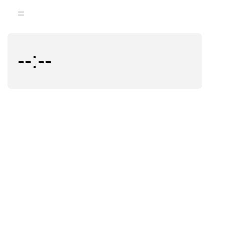
=
--:--