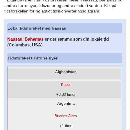
Følgende tabel viser tidsforskellen mellem Nassau, Bahamas og
andre større byer, tidszoner og andre steder i verden. Klik på
tidsforskellen for nøjagtigt tidskonverteringsdiagram.
Lokal tidsforskel med Nassau
Nassau, Bahamas
er det samme som din lokale tid
(Columbus, USA)
Tidsforskel til større byer
Afghanistan
Kabul
+8:30 timer
Argentina
Buenos Aires
+1 time