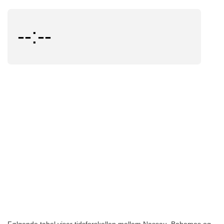
--:--