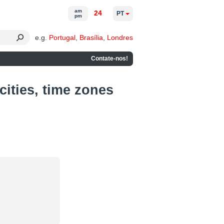
am
24
PT
pm
e.g.
Portugal
,
Brasília
,
Londres
Contate-nos!
cities, time zones