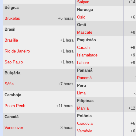
Saipan
+14
Bélgica
Noruega
Oslo
+6
Bruxelas
+6 horas
Omã
Brasil
Mascate
+8
Paquistão
Brasília
+1 hora
Carachi
+9
Rio de Janeiro
+1 hora
Islamabade
+9
Sao Paulo
+1 hora
Lahore
+9
Panamá
Bulgária
Panamá
-
Sófia
+7 horas
Peru
Lima
-
Camboja
Filipinas
Pnom Penh
+11 horas
Manila
+12
Polônia
Canadá
Cracóvia
+6
Vancouver
-3 horas
Varsóvia
+6