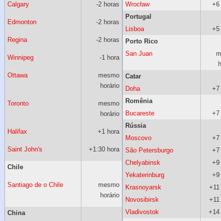
Calgary
-2 horas
Wrocław
+6
Portugal
Edmonton
-2 horas
Lisboa
+5
Regina
-2 horas
Porto Rico
San Juan
m
Winnipeg
-1 hora
h
Ottawa
mesmo
Catar
horário
Doha
+7
Romênia
Toronto
mesmo
Bucareste
+7
horário
Rússia
Halifax
+1 hora
Moscovo
+7
Saint John's
+1:30 hora
São Petersburgo
+7
Chelyabinsk
+9
Chile
Yekaterinburg
+9
Santiago de o Chile
mesmo
Krasnoyarsk
+11
horário
Novosibirsk
+11
Vladivostok
+14
China