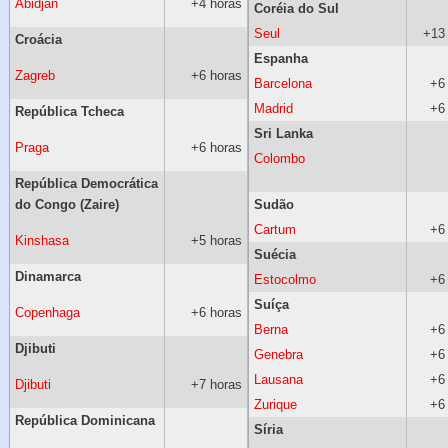
Abidjan
+4 horas
Coréia do Sul
Seul
+13
Croácia
Espanha
Zagreb
+6 horas
Barcelona
+6
Madrid
+6
República Tcheca
Sri Lanka
Praga
+6 horas
Colombo
República Democrática
do Congo (Zaire)
Sudão
Cartum
+6
Kinshasa
+5 horas
Suécia
Dinamarca
Estocolmo
+6
Suíça
Copenhaga
+6 horas
Berna
+6
Djibuti
Genebra
+6
Lausana
+6
Djibuti
+7 horas
Zurique
+6
República Dominicana
Síria