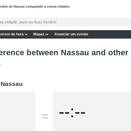
rário de Nassau comparado a outras cidades
ersor de hora
Mapas
Anunciar um evento
ference between Nassau and other 
?
h Nassau
--:--
=