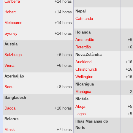
Canberra
+14 horas
Nepal
Hobart
+14 horas
Catmandu
Melbourne
+14 horas
Holanda
Sydney
+14 horas
Amsterdão
+6
Áustria
Roterdão
+6
Nova,Zelândia
Salzburgo
+6 horas
Auckland
+16
Viena
+6 horas
Christchurch
+16
Azerbaijão
Wellington
+16
Nicarágua
Bacu
+8 horas
Manágua
-2
Bangladesh
Nigéria
Abuja
+5
Dacca
+10 horas
Lagos
+5
Belarus
Ilhas Marianas do
Norte
Minsk
+7 horas