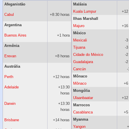
Afeganistão
Malásia
Kuala Lumpur
+12
Cabul
+8:30 horas
Ilhas Marshall
Argentina
Majuro
+16
México
Buenos Aires
+1 hora
Mexicali
-3
Armênia
Tijuana
-3
Cidade do México
-2
Erevan
+8 horas
Guadalajara
-2
Austrália
Cancún
-
Mônaco
Perth
+12 horas
Mônaco
+6
Adelaide
+13:30
Mongólia
horas
Ulaanbaatar
+12
Darwin
+13:30
Marrocos
horas
Casablanca
+5
Myanma
Brisbane
+14 horas
Yangon
+