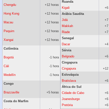
Ruanda
Chengdu
+12 horas
Kigali
+6
Hong Kong
+12 horas
Arábia Saudita
Jidá
+7
Macau
+12 horas
Makkah
+7
Pequim
+12 horas
Riade
+7
Senegal
Xangai
+12 horas
Dacar
+4
Colômbia
Sérvia
Belgrado
+6
Bogotá
-1 hora
Cingapura
Cáli
-1 hora
Cingapura
+12
Eslováquia
Medellín
-1 hora
Bratislava
+6
Congo
África do Sul
Brazzaville
+5 horas
Cidade do Cabo
+6
Joanesburgo
+6
Costa do Marfim
Pretória
+6