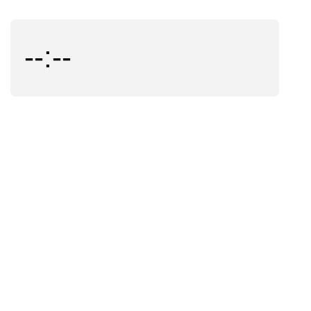
--:--