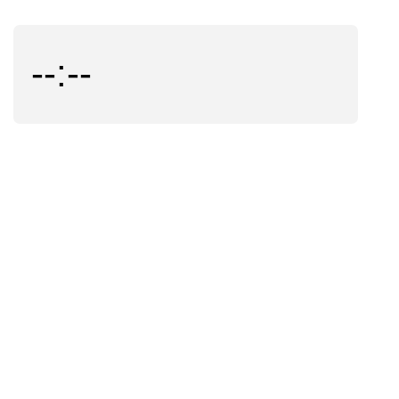
--:--