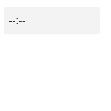
--:--