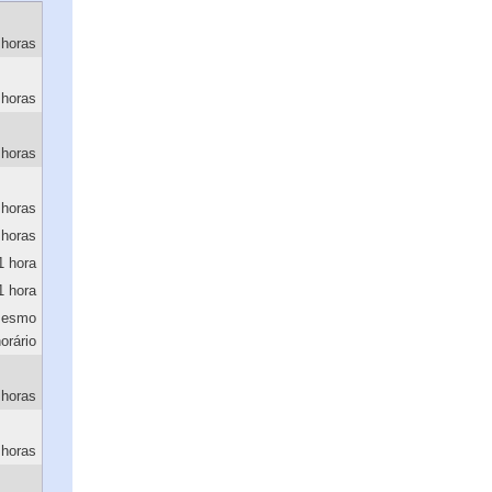
 horas
 horas
 horas
 horas
 horas
1 hora
1 hora
esmo
orário
 horas
 horas