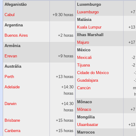
Afeganistão
Luxemburgo
Luxemburgo
+7
Cabul
+9:30 horas
Malásia
Argentina
Kuala Lumpur
+13
Ilhas Marshall
Buenos Aires
+2 horas
Majuro
+17
Armênia
México
Erevan
+9 horas
Mexicali
-2
Tijuana
-2
Austrália
Cidade do México
-
Perth
+13 horas
Guadalajara
-
Adelaide
+14:30
Cancún
m
horas
h
Mônaco
Darwin
+14:30
Mônaco
+7
horas
Mongólia
Brisbane
+15 horas
Ulaanbaatar
+13
Canberra
+15 horas
Marrocos