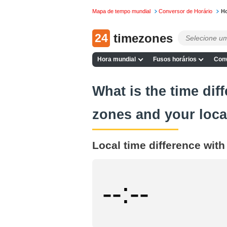
Mapa de tempo mundial
Conversor de Horário
Ho
24
timezones
Hora mundial
Fusos horários
Conv
What is the time dif
zones and your loca
Local time difference wit
--:--