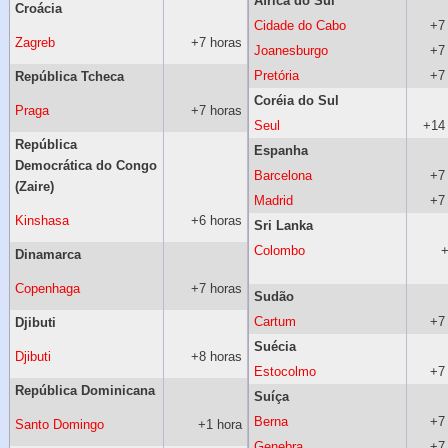
África do Sul
Croácia
Cidade do Cabo
+7
Zagreb
+7 horas
Joanesburgo
+7
Pretória
+7
República Tcheca
Coréia do Sul
Praga
+7 horas
Seul
+14
República
Espanha
Democrática do Congo
Barcelona
+7
(Zaire)
Madrid
+7
Kinshasa
+6 horas
Sri Lanka
Colombo
+
Dinamarca
Copenhaga
+7 horas
Sudão
Cartum
+7
Djibuti
Suécia
Djibuti
+8 horas
Estocolmo
+7
República Dominicana
Suíça
Berna
+7
Santo Domingo
+1 hora
Genebra
+7