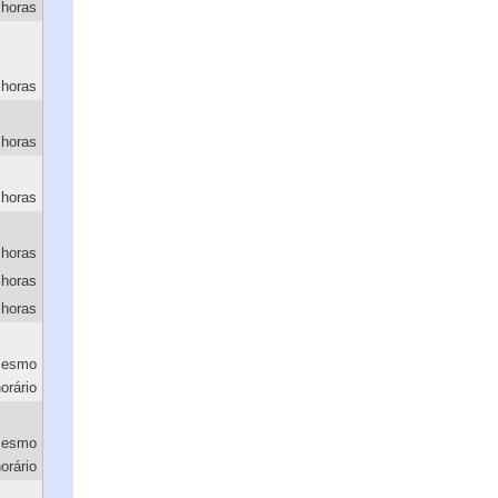
 horas
 horas
 horas
 horas
 horas
 horas
 horas
esmo
orário
esmo
orário