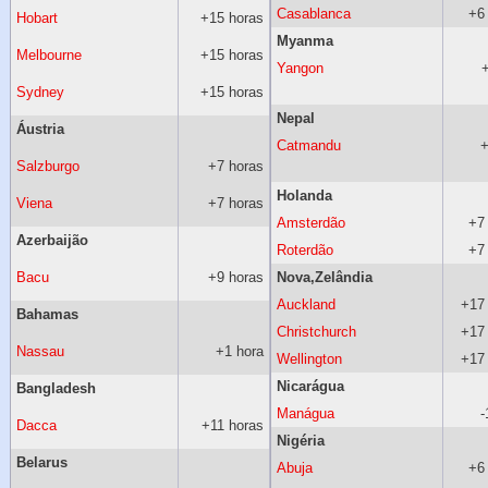
Casablanca
+6
Hobart
+15 horas
Myanma
Melbourne
+15 horas
Yangon
Sydney
+15 horas
Nepal
Áustria
Catmandu
+
Salzburgo
+7 horas
Holanda
Viena
+7 horas
Amsterdão
+7
Azerbaijão
Roterdão
+7
Bacu
+9 horas
Nova,Zelândia
Auckland
+17
Bahamas
Christchurch
+17
Nassau
+1 hora
Wellington
+17
Nicarágua
Bangladesh
Manágua
-
Dacca
+11 horas
Nigéria
Belarus
Abuja
+6