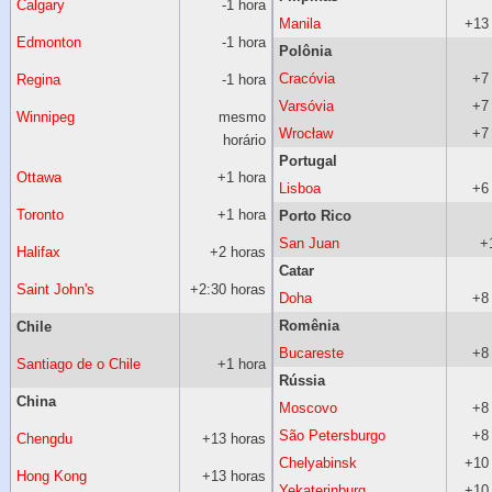
Calgary
-1 hora
Manila
+13
Edmonton
-1 hora
Polônia
Cracóvia
+7
Regina
-1 hora
Varsóvia
+7
Winnipeg
mesmo
Wrocław
+7
horário
Portugal
Ottawa
+1 hora
Lisboa
+6
Toronto
+1 hora
Porto Rico
San Juan
+
Halifax
+2 horas
Catar
Saint John's
+2:30 horas
Doha
+8
Romênia
Chile
Bucareste
+8
Santiago de o Chile
+1 hora
Rússia
China
Moscovo
+8
São Petersburgo
+8
Chengdu
+13 horas
Chelyabinsk
+10
Hong Kong
+13 horas
Yekaterinburg
+10