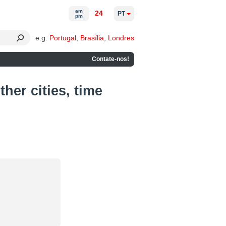
am
24
PT
pm
e.g.
Portugal
,
Brasília
,
Londres
Contate-nos!
her cities, time