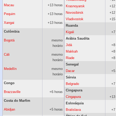
Macau
+13 horas
Krasnoyarsk
+12
Novosibirsk
+12
Pequim
+13 horas
Vladivostok
+15
Xangai
+13 horas
Ruanda
Colômbia
Kigali
+7
Arábia Saudita
Bogotá
mesmo
Jidá
+8
horário
Makkah
+8
Cáli
mesmo
Riade
+8
horário
Senegal
Medellín
mesmo
Dacar
+5
horário
Sérvia
Congo
Belgrado
+7
Cingapura
Brazzaville
+6 horas
Cingapura
+13
Costa do Marfim
Eslováquia
Abidjan
+5 horas
Bratislava
+7