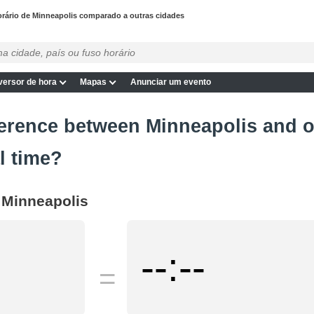
rário de Minneapolis comparado a outras cidades
ersor de hora
Mapas
Anunciar um evento
ference between Minneapolis and ot
l time?
h Minneapolis
--:--
=