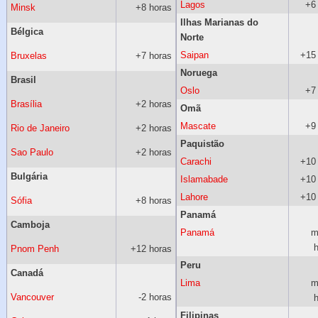
Lagos
+6
Minsk
+8 horas
Ilhas Marianas do
Bélgica
Norte
Saipan
+15
Bruxelas
+7 horas
Noruega
Brasil
Oslo
+7
Brasília
+2 horas
Omã
Mascate
+9
Rio de Janeiro
+2 horas
Paquistão
Sao Paulo
+2 horas
Carachi
+10
Bulgária
Islamabade
+10
Lahore
+10
Sófia
+8 horas
Panamá
Camboja
Panamá
m
h
Pnom Penh
+12 horas
Peru
Canadá
Lima
m
Vancouver
-2 horas
h
Filipinas