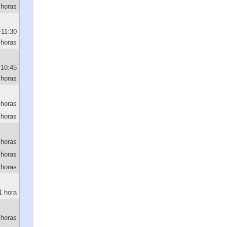
 horas
+11:30
horas
10:45
horas
 horas
 horas
 horas
 horas
 horas
1 hora
 horas