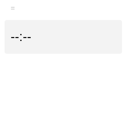
=
--:--