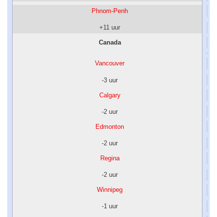
Phnom-Penh
+11 uur
Canada
Vancouver
-3 uur
Calgary
-2 uur
Edmonton
-2 uur
Regina
-2 uur
Winnipeg
-1 uur