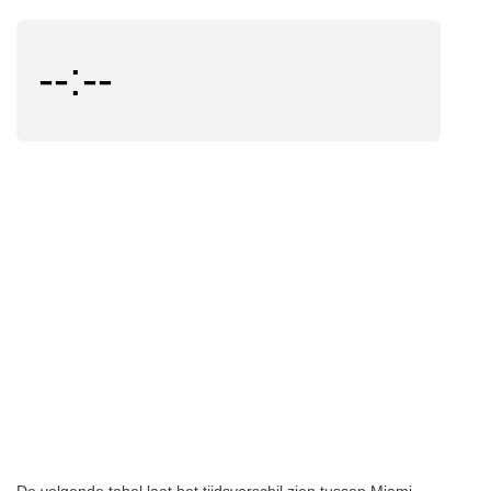
--:--