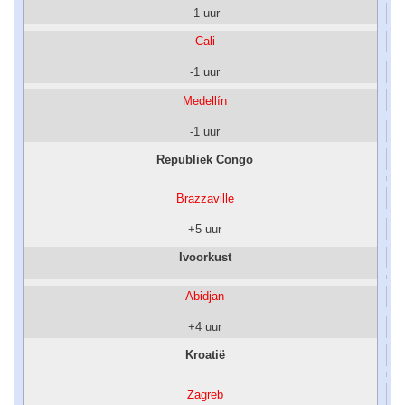
-1 uur
Cali
-1 uur
Medellín
-1 uur
Republiek Congo
Brazzaville
+5 uur
Ivoorkust
Abidjan
+4 uur
Kroatië
Zagreb