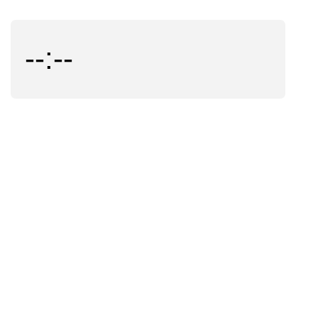
--:--