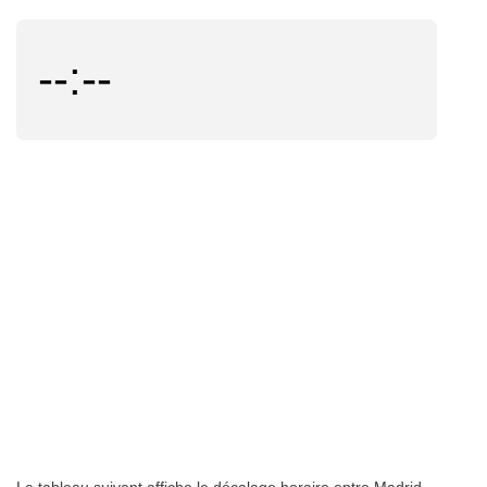
--:--